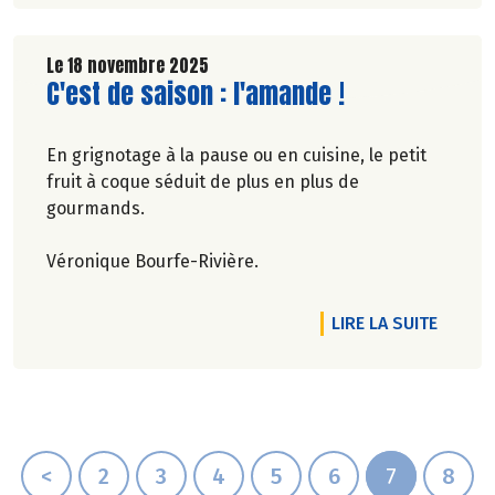
Le 18 novembre 2025
Lire la suite de l'article
C'est de saison : l'amande !
En grignotage à la pause ou en cuisine, le petit
fruit à coque séduit de plus en plus de
gourmands.
Véronique Bourfe-Rivière.
DE L'AR
LIRE LA SUITE
<
2
3
4
5
6
7
8