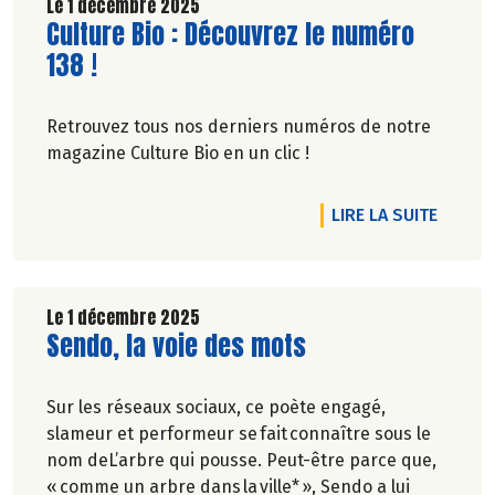
Le 1 décembre 2025
Lire la suite de l'article
Culture Bio : Découvrez le numéro
138 !
Retrouvez tous nos derniers numéros de notre
magazine Culture Bio en un clic !
DE L'A
LIRE LA SUITE
Le 1 décembre 2025
Lire la suite de l'article
Sendo, la voie des mots
Sur les réseaux sociaux, ce poète engagé,
slameur et performeur se fait connaître sous le
nom deL’arbre qui pousse. Peut-être parce que,
« comme un arbre dans la ville* », Sendo a lui