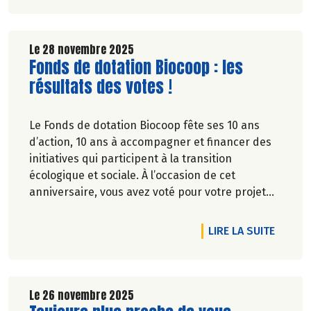
Le 28 novembre 2025
Lire la suite de l'article
Fonds de dotation Biocoop : les
résultats des votes !
Le Fonds de dotation Biocoop fête ses 10 ans
d’action, 10 ans à accompagner et financer des
initiatives qui participent à la transition
écologique et sociale. À l’occasion de cet
anniversaire, vous avez voté pour votre projet
coup de coeur parmi 5 belles initiatives. Les 3
projets ayant récolté le plus de votes ont reçu un
DE L'A
LIRE LA SUITE
soutien financier du Fonds de dotation.
Découvrez les projets en image !
Le 26 novembre 2025