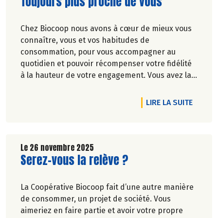
Lire la suite de l'article
Toujours plus proche de vous
Chez Biocoop nous avons à cœur de mieux vous
connaître, vous et vos habitudes de
consommation, pour vous accompagner au
quotidien et pouvoir récompenser votre fidélité
à la hauteur de votre engagement. Vous avez la
parole !
DE L'A
LIRE LA SUITE
Le 26 novembre 2025
Lire la suite de l'article
Serez-vous la relève ?
La Coopérative Biocoop fait d’une autre manière
de consommer, un projet de société. Vous
aimeriez en faire partie et avoir votre propre