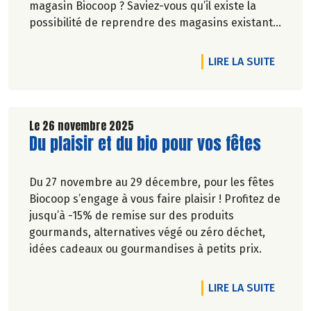
magasin Biocoop ? Saviez-vous qu’il existe la
possibilité de reprendre des magasins existants
?
DE L'A
LIRE LA SUITE
Le 26 novembre 2025
Lire la suite de l'article
Du plaisir et du bio pour vos fêtes
Du 27 novembre au 29 décembre, pour les fêtes
Biocoop s’engage à vous faire plaisir ! Profitez de
jusqu’à -15% de remise sur des produits
gourmands, alternatives végé ou zéro déchet,
idées cadeaux ou gourmandises à petits prix.
DE L'A
LIRE LA SUITE