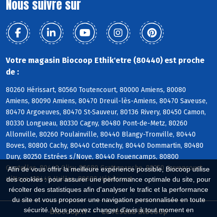
Nous suivre sur
Votre magasin Biocoop Ethik'etre (80440) est proche
de :
80260 Hérissart, 80560 Toutencourt, 80000 Amiens, 80080
Amiens, 80090 Amiens, 80470 Dreuil-lès-Amiens, 80470 Saveuse,
80470 Argoeuves, 80470 St-Sauveur, 80136 Rivery, 80450 Camon,
80330 Longueau, 80330 Cagny, 80480 Pont-de-Metz, 80260
Allonville, 80260 Poulainville, 80440 Blangy-Tronville, 80440
Boves, 80800 Cachy, 80440 Cottenchy, 80440 Dommartin, 80480
Dury, 80250 Estrées s/Noye, 80440 Fouencamps, 80800
Gentelles, 80440 Glisy, 80680 Grattepanche, 80250 Guyencourt
Afin de vous offrir la meilleure expérience possible, Biocoop utilise
s/Noye, 80440 Hailles, 80680 Hébécourt
des cookies : pour assurer une performance optimale du site, pour
récolter des statistiques afin d'analyser le trafic et la performance
du site et vous proposer une navigation personnalisée en toute
sécurité. Vous pouvez changer d'avis à tout moment en
Biocoop.fr
Le réseau Biocoop