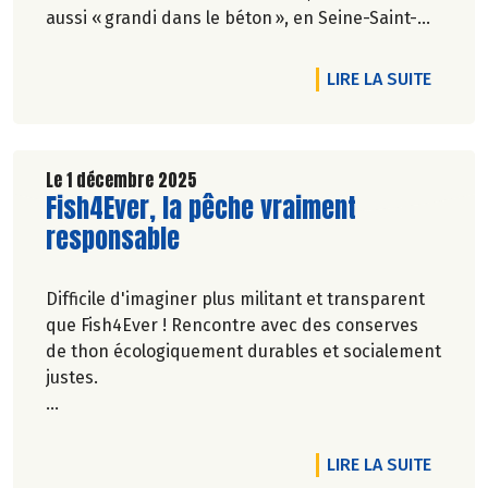
aussi « grandi dans le béton », en Seine-Saint-
Denis. Mais ses racines n’ont pas oublié la terre,
et ses textes font vivre une écologie
DE L'A
LIRE LA SUITE
véritablement populaire. Faisant rimer poétique
et politique.
Propos recueillis par Gaïa Mugler-Thouvenin.
Le 1 décembre 2025
Lire la suite de l'article
Fish4Ever, la pêche vraiment
responsable
Difficile d'imaginer plus militant et transparent
que Fish4Ever ! Rencontre avec des conserves
de thon écologiquement durables et socialement
justes.
Anaïs Andos.
DE L'A
LIRE LA SUITE