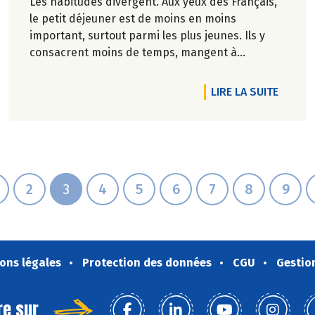
Les habitudes divergent. Aux yeux des Français,
le petit déjeuner est de moins en moins
important, surtout parmi les plus jeunes. Ils y
consacrent moins de temps, mangent à
l'extérieur ou pas du tout.
RTICLE FOIRE AUX VINS BIO, LE PRINTEMPS SE PARTAGE.
DE L'A
LIRE LA SUITE
Véronique Bourfe-Rivière.
2
3
4
5
6
7
8
9
ons légales
Protection des données
CGU
Gestio
re sur