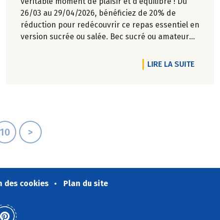
véritable moment de plaisir et d’équilibre ! Du
26/03 au 29/04/2026, bénéficiez de 20% de
réduction pour redécouvrir ce repas essentiel en
version sucrée ou salée. Bec sucré ou amateur
de petit déjeuner salé plus complet, nous
répondons à toutes les envies et tous les modes
RTICLE AU RÉVEIL, VOUS ÊTES PLUTÔT SALÉ OU SUCRÉ ?
DE L'A
LIRE LA SUITE
de vie. Du choix, du goût, de la qualité… pour
commencer la journée, pas de compromis sur le
plaisir !
10
>
n des cookies
Plan du site