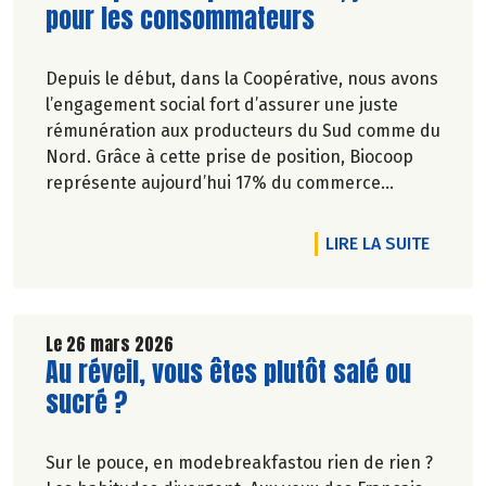
pour les consommateurs
Depuis le début, dans la Coopérative, nous avons
l’engagement social fort d’assurer une juste
rémunération aux producteurs du Sud comme du
Nord. Grâce à cette prise de position, Biocoop
représente aujourd’hui 17% du commerce
équitable en France et 68.8% des produits à
marque Biocoop sont labellisés CE.
RTICLE LE PRINTEMPS SE MET À TABLE !
DE L'A
LIRE LA SUITE
Le 26 mars 2026
Lire la suite de l'article
Au réveil, vous êtes plutôt salé ou
sucré ?
Sur le pouce, en modebreakfastou rien de rien ?