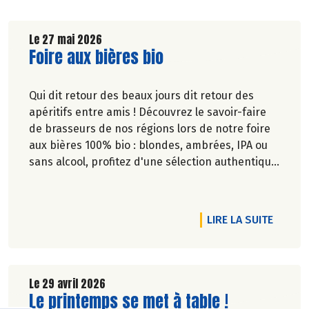
Le 27 mai 2026
Lire la suite de l'article
Foire aux bières bio
Qui dit retour des beaux jours dit retour des
apéritifs entre amis ! Découvrez le savoir-faire
de brasseurs de nos régions lors de notre foire
aux bières 100% bio : blondes, ambrées, IPA ou
sans alcool, profitez d'une sélection authentique
et engagée pour satisfaire toutes les envies.
DE L'A
LIRE LA SUITE
Le 29 avril 2026
Lire la suite de l'article
Le printemps se met à table !