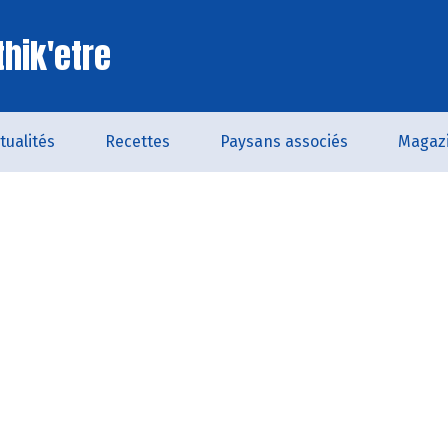
thik'etre
tualités
Recettes
Paysans associés
Magaz