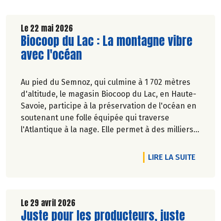
Le 22 mai 2026
Lire la suite de l'article
Biocoop du Lac : La montagne vibre
avec l'océan
Au pied du Semnoz, qui culmine à 1 702 mètres
d'altitude, le magasin Biocoop du Lac, en Haute-
Savoie, participe à la préservation de l'océan en
soutenant une folle équipée qui traverse
l'Atlantique à la nage. Elle permet à des milliers
d'enfants, partout en France, de mieux connaître
la vie marine et d'apprendre à la respecter.
RTICLE FOIRE AUX BIÈRES BIO
DE L'A
LIRE LA SUITE
Marie-Pierre Chavel.
Le 29 avril 2026
Lire la suite de l'article
Juste pour les producteurs, juste