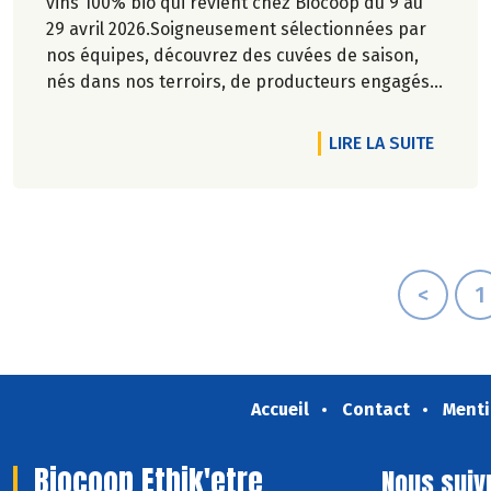
vins 100% bio qui revient chez Biocoop du 9 au
29 avril 2026.Soigneusement sélectionnées par
nos équipes, découvrez des cuvées de saison,
nés dans nos terroirs, de producteurs engagés
et toujours dans le respect de l’environnement.
DE L'A
LIRE LA SUITE
<
1
Accueil
Contact
Menti
Biocoop Ethik'etre
Nous suiv