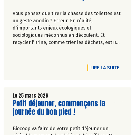
Vous pensez que tirer la chasse des toilettes est
un geste anodin ? Erreur. En réalité,
d'importants enjeux écologiques et
sociologiques méconnus en découlent. Et
recycler l'urine, comme trier les déchets, est une
idée qui fait son chemin. Oups, ne tournez pas la
page, on vous explique le besoin.
RTICLE JUSTE POUR LES PRODUCTEURS, JUSTE POUR LES CO
DE L'AR
LIRE LA SUITE
Pascale Solana.
Le 25 mars 2026
Lire la suite de l'article
Petit déjeuner, commençons la
journée du bon pied !
Biocoop va faire de votre petit déjeuner un