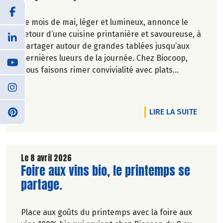
Le mois de mai, léger et lumineux, annonce le
retour d’une cuisine printanière et savoureuse, à
partager autour de grandes tablées jusqu’aux
dernières lueurs de la journée. Chez Biocoop,
nous faisons rimer convivialité avec plats
équilibrés. Alors pour composer vos plats de
saison nous vous avons concocté une petite
sélection printanière jusqu’à -20% du 30/04 au
DE L'A
LIRE LA SUITE
27/05/2026. Sortez les nappes fleuries, on
s’occupe du goût !
Le 8 avril 2026
Lire la suite de l'article
Foire aux vins bio, le printemps se
partage.
Place aux goûts du printemps avec la foire aux