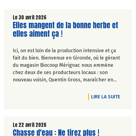
Le 30 avril 2026
Lire la suite de l'article
Elles mangent de la bonne herbe et
elles aiment ça !
Ici, on est loin de la production intensive et ça
fait du bien. Bienvenue en Gironde, où le gérant
du magasin Biocoop Mérignac nous emmène
chez deux de ses producteurs locaux : son
nouveau voisin, Quentin Gross, maraîcher en
ville, et l'incontournable ferme familiale des
Jarouilles en polyculture-élevage, près de
RTICLE BIOCOOP DU LAC : LA MONTAGNE VIBRE AVEC L'OCÉAN
DE L'A
LIRE LA SUITE
Libourne, où Uppercut le bouc nous accueille.
Deux modèles d'agriculture paysanne bien
campés dans leur terre. Allez, go !
Le 22 avril 2026
Lire la suite de l'article
Chasse d'eau : Ne tirez plus !
Pascale Solana.