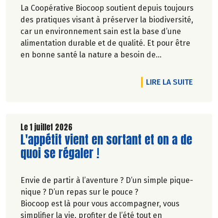
La Coopérative Biocoop soutient depuis toujours
des pratiques visant à préserver la biodiversité,
car un environnement sain est la base d’une
alimentation durable et de qualité. Et pour être
en bonne santé la nature a besoin de
biodiversité.
DE L'A
LIRE LA SUITE
Le 1 juillet 2026
Lire la suite de l'article
L'appétit vient en sortant et on a de
quoi se régaler !
Envie de partir à l’aventure ? D’un simple pique-
nique ? D’un repas sur le pouce ?
Biocoop est là pour vous accompagner, vous
simplifier la vie, profiter de l’été tout en