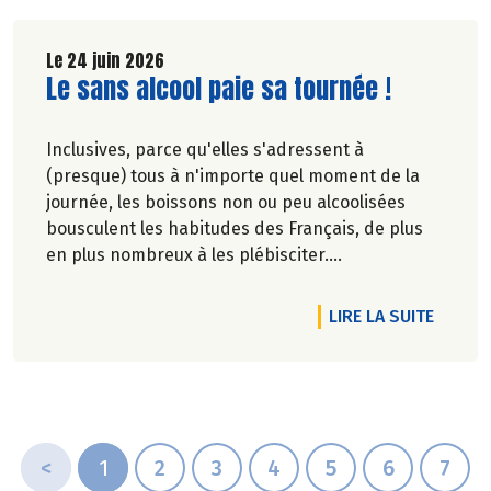
Le 24 juin 2026
Lire la suite de l'article
Le sans alcool paie sa tournée !
Inclusives, parce qu'elles s'adressent à
(presque) tous à n'importe quel moment de la
journée, les boissons non ou peu alcoolisées
bousculent les habitudes des Français, de plus
en plus nombreux à les plébisciter.
Marie-Pierre Chavel.
DE L'A
LIRE LA SUITE
<
1
2
3
4
5
6
7