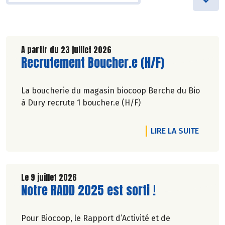
A partir du 23 juillet 2026
Lire la suite de l'article
Recrutement Boucher.e (H/F)
La boucherie du magasin biocoop Berche du Bio
à Dury recrute 1 boucher.e (H/F)
DE L'A
LIRE LA SUITE
Le 9 juillet 2026
Lire la suite de l'article
Notre RADD 2025 est sorti !
Pour Biocoop, le Rapport d’Activité et de