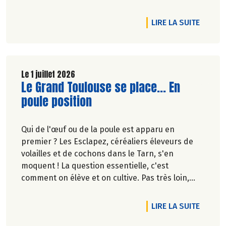
20%* de remise sur une sélection de produits du
2 juillet au 12 août 2026 inclus.
DE L'A
LIRE LA SUITE
Le 1 juillet 2026
Lire la suite de l'article
Le Grand Toulouse se place... En
poule position
Qui de l'œuf ou de la poule est apparu en
premier ? Les Esclapez, céréaliers éleveurs de
volailles et de cochons dans le Tarn, s'en
moquent ! La question essentielle, c'est
comment on élève et on cultive. Pas très loin,
dans les vergers de la Ferme du Rouge-Gorge, on
est en phase. Comme dans les 19 magasins
DE L'A
LIRE LA SUITE
Biocoop du Grand Toulouse. Ceux-là et d'autres