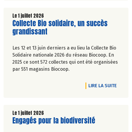
producteurs jouent collectif pour développer et
structurer une agriculture bio paysanne sur leur
territoire. Nous y étions à la fin de l'hiver. Suivez-
Le 1 juillet 2026
Lire la suite de l'article
Collecte Bio solidaire, un succès
nous.
Pascale Solana.
grandissant
Les 12 et 13 juin derniers a eu lieu la Collecte Bio
Solidaire nationale 2026 du réseau Biocoop. En
2025 ce sont 572 collectes qui ont été organisées
par 551 magasins Biocoop.
DE L'A
LIRE LA SUITE
Le 1 juillet 2026
Lire la suite de l'article
Engagés pour la biodiversité