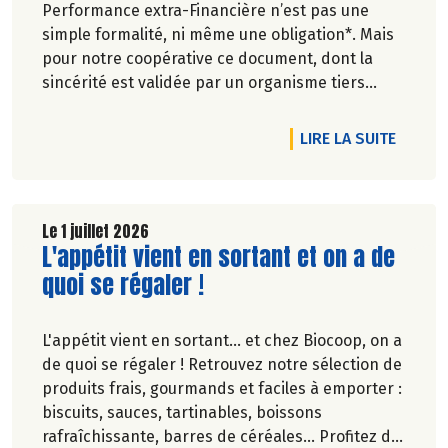
Performance extra-Financière n’est pas une
simple formalité, ni même une obligation*. Mais
pour notre coopérative ce document, dont la
sincérité est validée par un organisme tiers
indépendant, est un acte de transparence vis-à-
vis de l'ensemble de nos parties prenantes
DE L'A
LIRE LA SUITE
(Paysan.ne.s Associé.e.s, magasins...) et de nos
clients. Il contient un condensé des avancées
réalisées par Biocoop dans l’objectif de rendre
accessible et désirable une bio exigeante.
Le 1 juillet 2026
Lire la suite de l'article
L'appétit vient en sortant et on a de
quoi se régaler !
L'appétit vient en sortant... et chez Biocoop, on a
de quoi se régaler ! Retrouvez notre sélection de
produits frais, gourmands et faciles à emporter :
biscuits, sauces, tartinables, boissons
rafraîchissante, barres de céréales... Profitez de