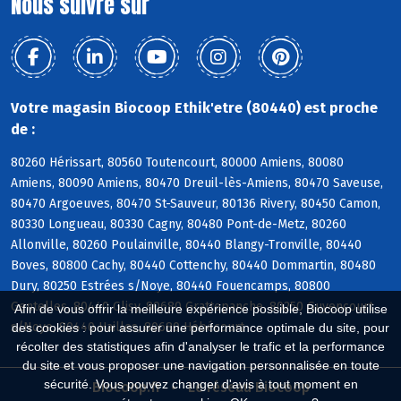
Nous suivre sur
Votre magasin Biocoop Ethik'etre (80440) est proche
de :
80260 Hérissart, 80560 Toutencourt, 80000 Amiens, 80080
Amiens, 80090 Amiens, 80470 Dreuil-lès-Amiens, 80470 Saveuse,
80470 Argoeuves, 80470 St-Sauveur, 80136 Rivery, 80450 Camon,
80330 Longueau, 80330 Cagny, 80480 Pont-de-Metz, 80260
Allonville, 80260 Poulainville, 80440 Blangy-Tronville, 80440
Boves, 80800 Cachy, 80440 Cottenchy, 80440 Dommartin, 80480
Dury, 80250 Estrées s/Noye, 80440 Fouencamps, 80800
Gentelles, 80440 Glisy, 80680 Grattepanche, 80250 Guyencourt
Afin de vous offrir la meilleure expérience possible, Biocoop utilise
s/Noye, 80440 Hailles, 80680 Hébécourt
des cookies : pour assurer une performance optimale du site, pour
récolter des statistiques afin d'analyser le trafic et la performance
du site et vous proposer une navigation personnalisée en toute
sécurité. Vous pouvez changer d'avis à tout moment en
Biocoop.fr
Le réseau Biocoop