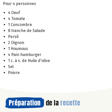
Pour 4 personnes
4 Oeuf
4 Tomate
1 Concombre
8 tranche de Salade
Persil
2 Oignon
1 Houmous
4 Pain hamburger
1 c. à s. de Huile d'olive
Sel
Poivre
Préparation
de la
recette