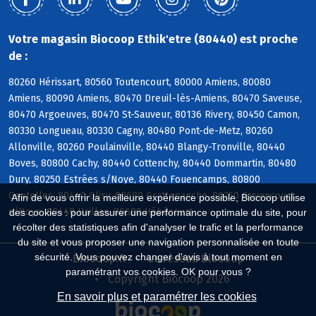
Votre magasin Biocoop Ethik'etre (80440) est proche
de :
80260 Hérissart, 80560 Toutencourt, 80000 Amiens, 80080
Amiens, 80090 Amiens, 80470 Dreuil-lès-Amiens, 80470 Saveuse,
80470 Argoeuves, 80470 St-Sauveur, 80136 Rivery, 80450 Camon,
80330 Longueau, 80330 Cagny, 80480 Pont-de-Metz, 80260
Allonville, 80260 Poulainville, 80440 Blangy-Tronville, 80440
Boves, 80800 Cachy, 80440 Cottenchy, 80440 Dommartin, 80480
Dury, 80250 Estrées s/Noye, 80440 Fouencamps, 80800
Gentelles, 80440 Glisy, 80680 Grattepanche, 80250 Guyencourt
Afin de vous offrir la meilleure expérience possible, Biocoop utilise
s/Noye, 80440 Hailles, 80680 Hébécourt
des cookies : pour assurer une performance optimale du site, pour
récolter des statistiques afin d'analyser le trafic et la performance
du site et vous proposer une navigation personnalisée en toute
sécurité. Vous pouvez changer d'avis à tout moment en
Biocoop.fr
Le réseau Biocoop
paramétrant vos cookies. OK pour vous ?
Copyright Biocoop 2026
En savoir plus et paramétrer les cookies