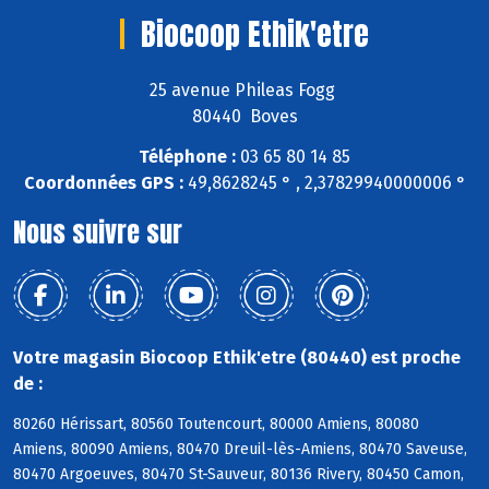
Biocoop Ethik'etre
25 avenue Phileas Fogg
80440 Boves
Téléphone :
03 65 80 14 85
Coordonnées GPS :
49,8628245 ° , 2,37829940000006 °
Nous suivre sur
Votre magasin Biocoop Ethik'etre (80440) est proche
de :
80260 Hérissart, 80560 Toutencourt, 80000 Amiens, 80080
Amiens, 80090 Amiens, 80470 Dreuil-lès-Amiens, 80470 Saveuse,
80470 Argoeuves, 80470 St-Sauveur, 80136 Rivery, 80450 Camon,