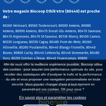
Votre magasin Biocoop Ethik'etre (80440) est proche
de :
80260 Hérissart, 80560 Toutencourt, 80000 Amiens, 80080
Amiens, 80090 Amiens, 80470 Dreuil-lès-Amiens, 80470 Saveuse,
80470 Argoeuves, 80470 St-Sauveur, 80136 Rivery, 80450 Camon,
80330 Longueau, 80330 Cagny, 80480 Pont-de-Metz, 80260
Allonville, 80260 Poulainville, 80440 Blangy-Tronville, 80440
Boves, 80800 Cachy, 80440 Cottenchy, 80440 Dommartin, 80480
Dury, 80250 Estrées s/Noye, 80440 Fouencamps, 80800
Gentelles, 80440 Glisy, 80680 Grattepanche, 80250 Guyencourt
Afin de vous offrir la meilleure expérience possible, Biocoop utilise
s/Noye, 80440 Hailles, 80680 Hébécourt
des cookies : pour assurer une performance optimale du site, pour
récolter des statistiques afin d'analyser le trafic et la performance
du site et vous proposer une navigation personnalisée en toute
sécurité. Vous pouvez changer d'avis à tout moment en
Biocoop.fr
Le réseau Biocoop
paramétrant vos cookies. OK pour vous ?
Copyright Biocoop 2026
En savoir plus et paramétrer les cookies