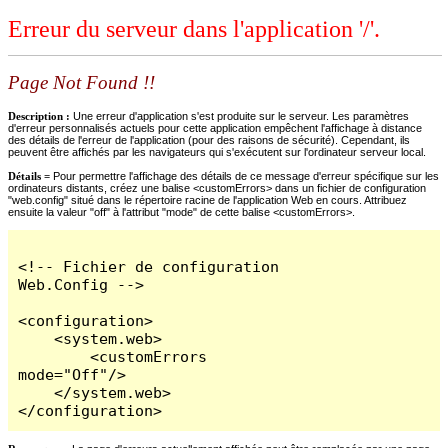
Erreur du serveur dans l'application '/'.
Page Not Found !!
Description :
Une erreur d'application s'est produite sur le serveur. Les paramètres
d'erreur personnalisés actuels pour cette application empêchent l'affichage à distance
des détails de l'erreur de l'application (pour des raisons de sécurité). Cependant, ils
peuvent être affichés par les navigateurs qui s'exécutent sur l'ordinateur serveur local.
Détails =
Pour permettre l'affichage des détails de ce message d'erreur spécifique sur les
ordinateurs distants, créez une balise <customErrors> dans un fichier de configuration
"web.config" situé dans le répertoire racine de l'application Web en cours. Attribuez
ensuite la valeur "off" à l'attribut "mode" de cette balise <customErrors>.
<!-- Fichier de configuration 
Web.Config -->

<configuration>

    <system.web>

        <customErrors 
mode="Off"/>

    </system.web>

</configuration>