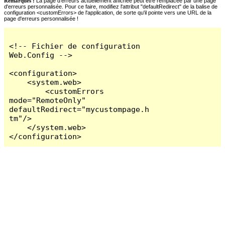
Remarques :
La page d'erreurs actuellement affichée peut être remplacée par une page
d'erreurs personnalisée. Pour ce faire, modifiez l'attribut "defaultRedirect" de la balise de
configuration <customErrors> de l'application, de sorte qu'il pointe vers une URL de la
page d'erreurs personnalisée !
<!-- Fichier de configuration 
Web.Config -->

<configuration>

    <system.web>

        <customErrors 
mode="RemoteOnly" 
defaultRedirect="mycustompage.h
tm"/>

    </system.web>

</configuration>