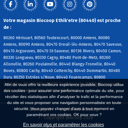
Votre magasin Biocoop Ethik'etre (80440) est proche
de :
80260 Hérissart, 80560 Toutencourt, 80000 Amiens, 80080
Amiens, 80090 Amiens, 80470 Dreuil-lès-Amiens, 80470 Saveuse,
80470 Argoeuves, 80470 St-Sauveur, 80136 Rivery, 80450 Camon,
80330 Longueau, 80330 Cagny, 80480 Pont-de-Metz, 80260
Allonville, 80260 Poulainville, 80440 Blangy-Tronville, 80440
Boves, 80800 Cachy, 80440 Cottenchy, 80440 Dommartin, 80480
Dury, 80250 Estrées s/Noye, 80440 Fouencamps, 80800
Gentelles, 80440 Glisy, 80680 Grattepanche, 80250 Guyencourt
Afin de vous offrir la meilleure expérience possible, Biocoop utilise
s/Noye, 80440 Hailles, 80680 Hébécourt
des cookies : pour assurer une performance optimale du site, pour
récolter des statistiques afin d'analyser le trafic et la performance
du site et vous proposer une navigation personnalisée en toute
sécurité. Vous pouvez changer d'avis à tout moment en
Biocoop.fr
Le réseau Biocoop
paramétrant vos cookies. OK pour vous ?
Copyright Biocoop 2026
En savoir plus et paramétrer les cookies