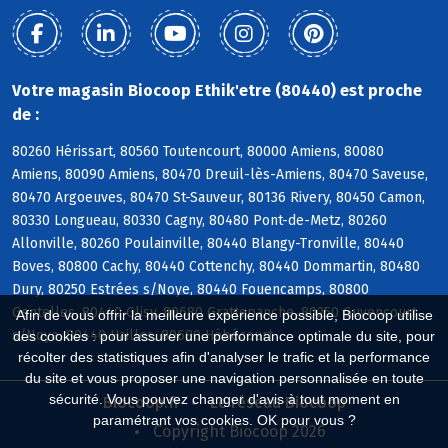
Votre magasin Biocoop Ethik'etre (80440) est proche
de :
80260 Hérissart, 80560 Toutencourt, 80000 Amiens, 80080
Amiens, 80090 Amiens, 80470 Dreuil-lès-Amiens, 80470 Saveuse,
80470 Argoeuves, 80470 St-Sauveur, 80136 Rivery, 80450 Camon,
80330 Longueau, 80330 Cagny, 80480 Pont-de-Metz, 80260
Allonville, 80260 Poulainville, 80440 Blangy-Tronville, 80440
Boves, 80800 Cachy, 80440 Cottenchy, 80440 Dommartin, 80480
Dury, 80250 Estrées s/Noye, 80440 Fouencamps, 80800
Gentelles, 80440 Glisy, 80680 Grattepanche, 80250 Guyencourt
Afin de vous offrir la meilleure expérience possible, Biocoop utilise
s/Noye, 80440 Hailles, 80680 Hébécourt
des cookies : pour assurer une performance optimale du site, pour
récolter des statistiques afin d'analyser le trafic et la performance
du site et vous proposer une navigation personnalisée en toute
sécurité. Vous pouvez changer d'avis à tout moment en
Biocoop.fr
Le réseau Biocoop
paramétrant vos cookies. OK pour vous ?
Copyright Biocoop 2026