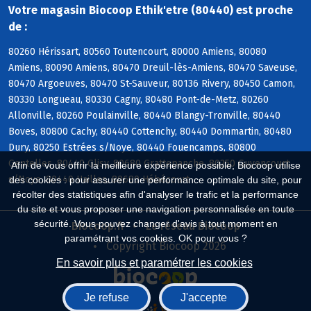
Votre magasin Biocoop Ethik'etre (80440) est proche
de :
80260 Hérissart, 80560 Toutencourt, 80000 Amiens, 80080
Amiens, 80090 Amiens, 80470 Dreuil-lès-Amiens, 80470 Saveuse,
80470 Argoeuves, 80470 St-Sauveur, 80136 Rivery, 80450 Camon,
80330 Longueau, 80330 Cagny, 80480 Pont-de-Metz, 80260
Allonville, 80260 Poulainville, 80440 Blangy-Tronville, 80440
Boves, 80800 Cachy, 80440 Cottenchy, 80440 Dommartin, 80480
Dury, 80250 Estrées s/Noye, 80440 Fouencamps, 80800
Gentelles, 80440 Glisy, 80680 Grattepanche, 80250 Guyencourt
Afin de vous offrir la meilleure expérience possible, Biocoop utilise
s/Noye, 80440 Hailles, 80680 Hébécourt
des cookies : pour assurer une performance optimale du site, pour
récolter des statistiques afin d'analyser le trafic et la performance
du site et vous proposer une navigation personnalisée en toute
sécurité. Vous pouvez changer d'avis à tout moment en
Biocoop.fr
Le réseau Biocoop
paramétrant vos cookies. OK pour vous ?
Copyright Biocoop 2026
En savoir plus et paramétrer les cookies
Je refuse
J'accepte
Réalisé par