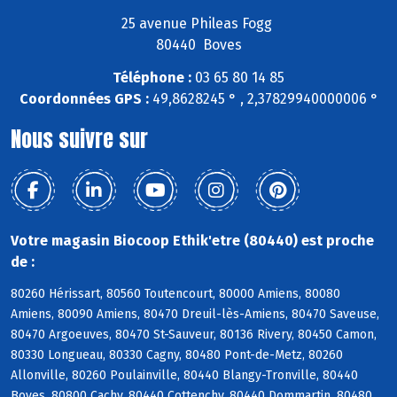
25 avenue Phileas Fogg
80440 Boves
Téléphone :
03 65 80 14 85
Coordonnées GPS :
49,8628245 ° , 2,37829940000006 °
Nous suivre sur
Votre magasin Biocoop Ethik'etre (80440) est proche
de :
80260 Hérissart, 80560 Toutencourt, 80000 Amiens, 80080
Amiens, 80090 Amiens, 80470 Dreuil-lès-Amiens, 80470 Saveuse,
80470 Argoeuves, 80470 St-Sauveur, 80136 Rivery, 80450 Camon,
80330 Longueau, 80330 Cagny, 80480 Pont-de-Metz, 80260
Allonville, 80260 Poulainville, 80440 Blangy-Tronville, 80440
Boves, 80800 Cachy, 80440 Cottenchy, 80440 Dommartin, 80480