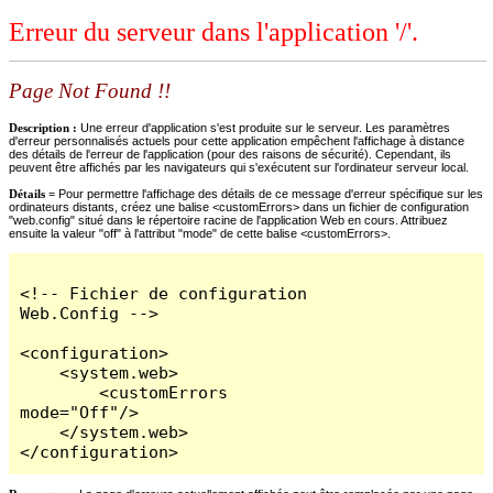
Erreur du serveur dans l'application '/'.
Page Not Found !!
Description :
Une erreur d'application s'est produite sur le serveur. Les paramètres
d'erreur personnalisés actuels pour cette application empêchent l'affichage à distance
des détails de l'erreur de l'application (pour des raisons de sécurité). Cependant, ils
peuvent être affichés par les navigateurs qui s'exécutent sur l'ordinateur serveur local.
Détails =
Pour permettre l'affichage des détails de ce message d'erreur spécifique sur les
ordinateurs distants, créez une balise <customErrors> dans un fichier de configuration
"web.config" situé dans le répertoire racine de l'application Web en cours. Attribuez
ensuite la valeur "off" à l'attribut "mode" de cette balise <customErrors>.
<!-- Fichier de configuration 
Web.Config -->

<configuration>

    <system.web>

        <customErrors 
mode="Off"/>

    </system.web>

</configuration>