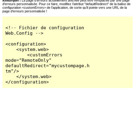
Remarques :
La page d'erreurs actuellement affichée peut être remplacée par une page
d'erreurs personnalisée. Pour ce faire, modifiez l'attribut "defaultRedirect" de la balise de
configuration <customErrors> de l'application, de sorte qu'il pointe vers une URL de la
page d'erreurs personnalisée !
<!-- Fichier de configuration 
Web.Config -->

<configuration>

    <system.web>

        <customErrors 
mode="RemoteOnly" 
defaultRedirect="mycustompage.h
tm"/>

    </system.web>

</configuration>