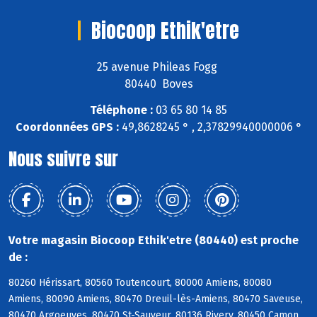
Biocoop Ethik'etre
25 avenue Phileas Fogg
80440 Boves
Téléphone :
03 65 80 14 85
Coordonnées GPS :
49,8628245 ° , 2,37829940000006 °
Nous suivre sur
Votre magasin Biocoop Ethik'etre (80440) est proche
de :
80260 Hérissart, 80560 Toutencourt, 80000 Amiens, 80080
Amiens, 80090 Amiens, 80470 Dreuil-lès-Amiens, 80470 Saveuse,
80470 Argoeuves, 80470 St-Sauveur, 80136 Rivery, 80450 Camon,