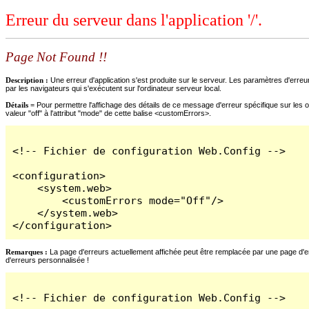
Erreur du serveur dans l'application '/'.
Page Not Found !!
Description :
Une erreur d'application s'est produite sur le serveur. Les paramètres d'erreur
par les navigateurs qui s'exécutent sur l'ordinateur serveur local.
Détails =
Pour permettre l'affichage des détails de ce message d'erreur spécifique sur les o
valeur "off" à l'attribut "mode" de cette balise <customErrors>.
<!-- Fichier de configuration Web.Config -->

<configuration>

    <system.web>

        <customErrors mode="Off"/>

    </system.web>

</configuration>
Remarques :
La page d'erreurs actuellement affichée peut être remplacée par une page d'erre
d'erreurs personnalisée !
<!-- Fichier de configuration Web.Config -->
