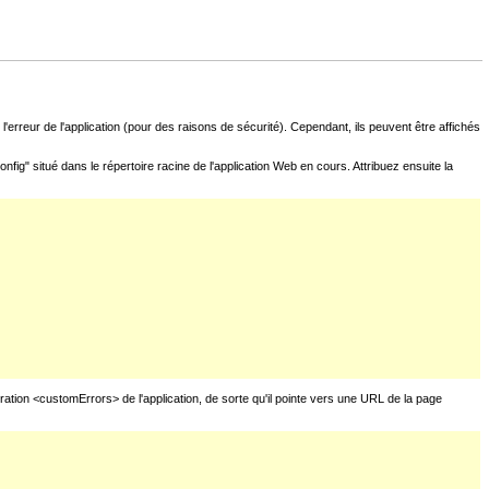
l'erreur de l'application (pour des raisons de sécurité). Cependant, ils peuvent être affichés
fig" situé dans le répertoire racine de l'application Web en cours. Attribuez ensuite la
uration <customErrors> de l'application, de sorte qu'il pointe vers une URL de la page