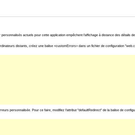
 personnalisés actuels pour cette application empêchent l'affichage à distance des détails de 
rdinateurs distants, créez une balise <customErrors> dans un fichier de configuration "web.con
urs personnalisée. Pour ce faire, modifiez l'attribut "defaultRedirect" de la balise de config