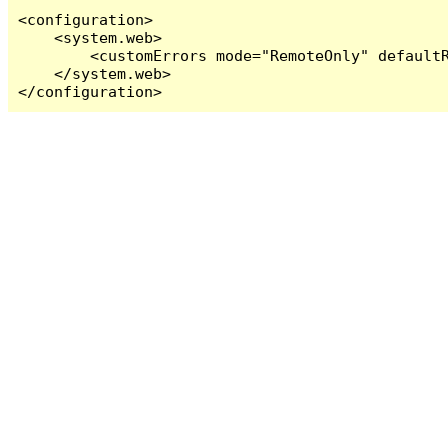
<configuration>

    <system.web>

        <customErrors mode="RemoteOnly" defaultR
    </system.web>

</configuration>