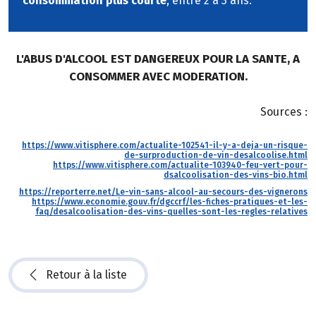
consommation plus courte
, entre 2 à 3 ans.
L'ABUS D'ALCOOL EST DANGEREUX POUR LA SANTE, A
CONSOMMER AVEC MODERATION.
Sources :
https://www.vitisphere.com/actualite-102541-il-y-a-deja-un-risque-
de-surproduction-de-vin-desalcoolise.html
https://www.vitisphere.com/actualite-103940-feu-vert-pour-
dsalcoolisation-des-vins-bio.html
https://reporterre.net/Le-vin-sans-alcool-au-secours-des-vignerons
https://www.economie.gouv.fr/dgccrf/les-fiches-pratiques-et-les-
faq/desalcoolisation-des-vins-quelles-sont-les-regles-relatives
Retour à la liste