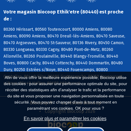
Votre magasin Biocoop Ethik'etre (80440) est proche
de :
80260 Hérissart, 80560 Toutencourt, 80000 Amiens, 80080
Amiens, 80090 Amiens, 80470 Dreuil-lès-Amiens, 80470 Saveuse,
80470 Argoeuves, 80470 St-Sauveur, 80136 Rivery, 80450 Camon,
80330 Longueau, 80330 Cagny, 80480 Pont-de-Metz, 80260
Allonville, 80260 Poulainville, 80440 Blangy-Tronville, 80440
Boves, 80800 Cachy, 80440 Cottenchy, 80440 Dommartin, 80480
Dury, 80250 Estrées s/Noye, 80440 Fouencamps, 80800
Gentelles, 80440 Glisy, 80680 Grattepanche, 80250 Guyencourt
Afin de vous offrir la meilleure expérience possible, Biocoop utilise
s/Noye, 80440 Hailles, 80680 Hébécourt
des cookies : pour assurer une performance optimale du site, pour
récolter des statistiques afin d'analyser le trafic et la performance
du site et vous proposer une navigation personnalisée en toute
sécurité. Vous pouvez changer d'avis à tout moment en
Biocoop.fr
Le réseau Biocoop
paramétrant vos cookies. OK pour vous ?
Copyright Biocoop 2026
En savoir plus et paramétrer les cookies