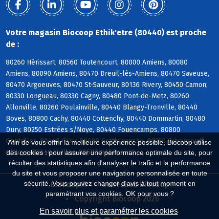
Votre magasin Biocoop Ethik'etre (80440) est proche
de :
80260 Hérissart, 80560 Toutencourt, 80000 Amiens, 80080
Amiens, 80090 Amiens, 80470 Dreuil-lès-Amiens, 80470 Saveuse,
80470 Argoeuves, 80470 St-Sauveur, 80136 Rivery, 80450 Camon,
80330 Longueau, 80330 Cagny, 80480 Pont-de-Metz, 80260
Allonville, 80260 Poulainville, 80440 Blangy-Tronville, 80440
Boves, 80800 Cachy, 80440 Cottenchy, 80440 Dommartin, 80480
Dury, 80250 Estrées s/Noye, 80440 Fouencamps, 80800
Gentelles, 80440 Glisy, 80680 Grattepanche, 80250 Guyencourt
Afin de vous offrir la meilleure expérience possible, Biocoop utilise
s/Noye, 80440 Hailles, 80680 Hébécourt
des cookies : pour assurer une performance optimale du site, pour
récolter des statistiques afin d'analyser le trafic et la performance
du site et vous proposer une navigation personnalisée en toute
sécurité. Vous pouvez changer d'avis à tout moment en
Biocoop.fr
Le réseau Biocoop
paramétrant vos cookies. OK pour vous ?
Copyright Biocoop 2026
En savoir plus et paramétrer les cookies