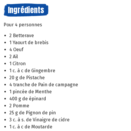
Ingrédients
Pour 4 personnes
2 Betterave
1 Yaourt de brebis
4 Oeuf
2 Ail
1 Citron
1 c. à c de Gingembre
20 g de Pistache
4 tranche de Pain de campagne
1 pincée de Menthe
400 g de épinard
2 Pomme
25 g de Pignon de pin
3 c. à s. de Vinaigre de cidre
1 c. à c de Moutarde