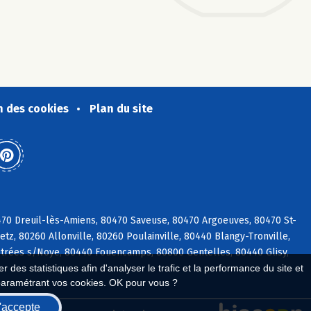
n des cookies
Plan du site
470 Dreuil-lès-Amiens, 80470 Saveuse, 80470 Argoeuves, 80470 St-
z, 80260 Allonville, 80260 Poulainville, 80440 Blangy-Tronville,
trées s/Noye, 80440 Fouencamps, 80800 Gentelles, 80440 Glisy,
 des statistiques afin d'analyser le trafic et la performance du site et
paramétrant vos cookies. OK pour vous ?
'accepte