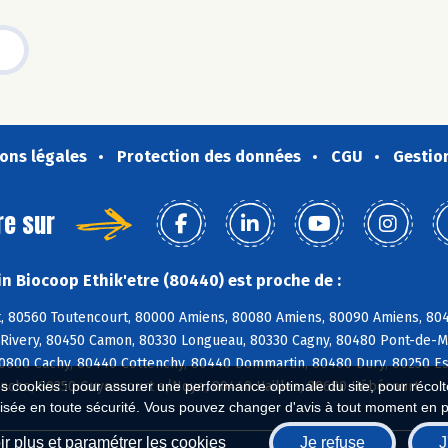
ons légales
Protection des données
CGU
Gestio
re sur
n Biocoop Ethik'etre (80440) est proche de :
t, 80560 Toutencourt, 80000 Amiens, 80080 Amiens, 80090 Amiens, 80
Rivery, 80450 Camon, 80330 Longueau, 80330 Cagny, 80480 Pont-de-Met
0800 Cachy, 80440 Cottenchy, 80440 Dommartin, 80480 Dury, 80250 Es
nche, 80250 Guyencourt s/Noye, 80440 Hailles, 80680 Hébécourt
es cookies : pour assurer une performance optimale du site, pour récolter
isée en toute sécurité. Vous pouvez changer d'avis à tout moment en 
r plus et paramétrer les cookies
Je refuse
J