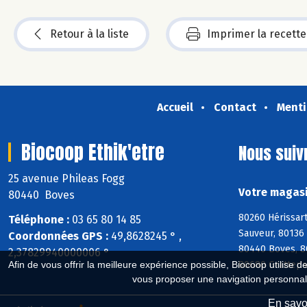
Retour à la liste
Imprimer la recette
Accueil
Contact
Menti
Biocoop Ethik'etre
Nous suiv
25 avenue Phileas Fogg
Votre magasi
80440 Boves
80260 Hérissar
Téléphone :
03 65 80 14 85
Sauveur, 80136 
Coordonnées GPS :
49,8628245 ° ,
80440 Boves, 8
2,37829940000006 °
80680 Grattepa
Afin de vous offrir la meilleure expérience possible, Biocoop utilise d
vous proposer une navigation personnal
En savoi