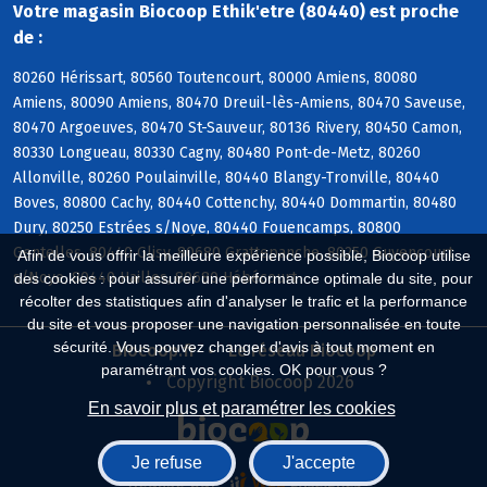
Votre magasin Biocoop Ethik'etre (80440) est proche
de :
80260 Hérissart, 80560 Toutencourt, 80000 Amiens, 80080
Amiens, 80090 Amiens, 80470 Dreuil-lès-Amiens, 80470 Saveuse,
80470 Argoeuves, 80470 St-Sauveur, 80136 Rivery, 80450 Camon,
80330 Longueau, 80330 Cagny, 80480 Pont-de-Metz, 80260
Allonville, 80260 Poulainville, 80440 Blangy-Tronville, 80440
Boves, 80800 Cachy, 80440 Cottenchy, 80440 Dommartin, 80480
Dury, 80250 Estrées s/Noye, 80440 Fouencamps, 80800
Gentelles, 80440 Glisy, 80680 Grattepanche, 80250 Guyencourt
Afin de vous offrir la meilleure expérience possible, Biocoop utilise
s/Noye, 80440 Hailles, 80680 Hébécourt
des cookies : pour assurer une performance optimale du site, pour
récolter des statistiques afin d'analyser le trafic et la performance
du site et vous proposer une navigation personnalisée en toute
sécurité. Vous pouvez changer d'avis à tout moment en
Biocoop.fr
Le réseau Biocoop
paramétrant vos cookies. OK pour vous ?
Copyright Biocoop 2026
En savoir plus et paramétrer les cookies
Je refuse
J'accepte
Réalisé par